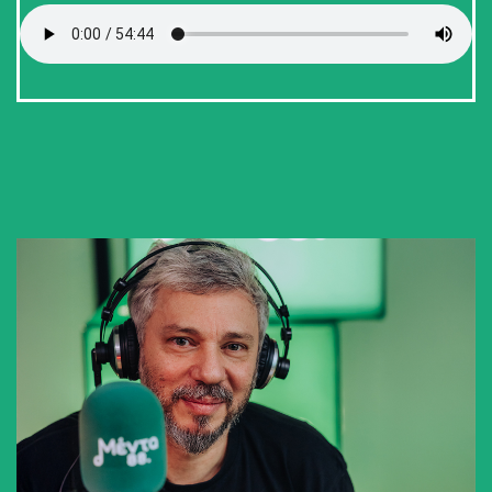
Άκου την εκπομπή MENTA ICONS.
Παρουσιάζει ο Αλκίνοος Ιωαννίδης.